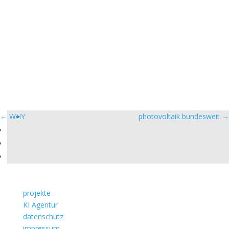
←
WHY
photovoltaik bundesweit
→
projekte
KI Agentur
datenschutz
impressum