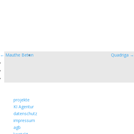
←
Mauthe Beton
Quadriga
→
projekte
KI Agentur
datenschutz
impressum
agb